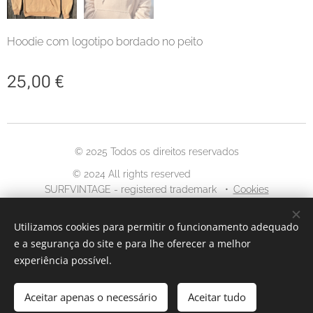
Hoodie com logotipo bordado no peito
25,00
€
© 2025 Todos os direitos reservados
© 2024 All rights reserved
SURFVINTAGE - registered trademark
Cookies
Idiomas
Utilizamos cookies para permitir o funcionamento adequado
Português
English
e a segurança do site e para lhe oferecer a melhor
experiência possível.
Aceitar apenas o necessário
ADICIONAR AO CARRINHO
Aceitar tudo