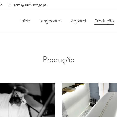
ão
geral@surfvintage.pt
Início
Longboards
Apparel
Produção
Produção