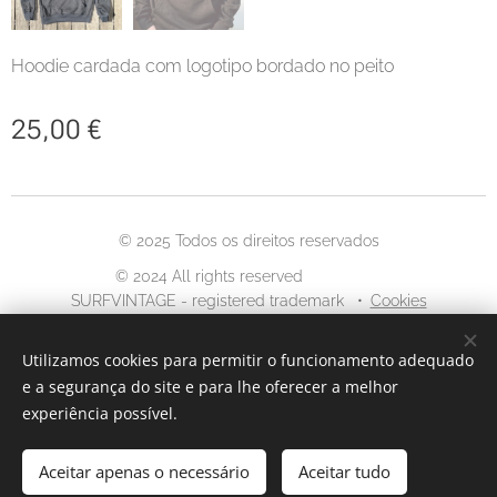
Hoodie cardada com logotipo bordado no peito
25,00
€
© 2025 Todos os direitos reservados
© 2024 All rights reserved
SURFVINTAGE - registered trademark
Cookies
Idiomas
Utilizamos cookies para permitir o funcionamento adequado
Português
English
e a segurança do site e para lhe oferecer a melhor
experiência possível.
Aceitar apenas o necessário
ADICIONAR AO CARRINHO
Aceitar tudo